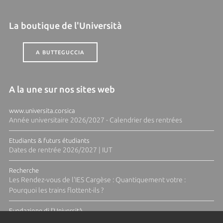
La boutique de l'Università
A BUTTEGUCCIA
A la une sur nos sites web
www.universita.corsica
Année universitaire 2026/2027 - Calendrier des rentrées
Etudiants & futurs étudiants
Dates de rentrée 2026/2027 | IUT
Recherche
Les Rendez-vous de l'IES Cargèse : Quantiquement votre :
Pourquoi les trains flottent-ils ?
Fundazione di l'Università
Résidence Ange Tomasi "Lagune and Zeste" avec la photographe