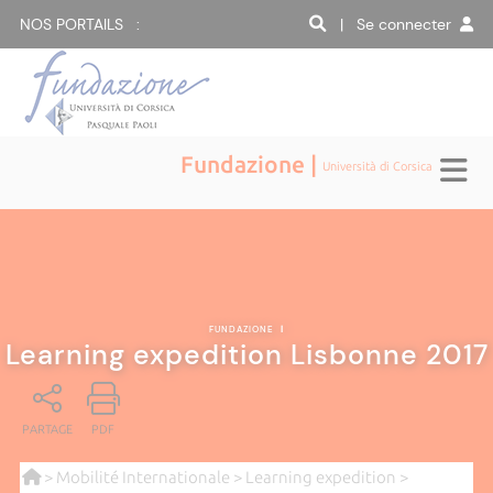
NOS PORTAILS :
| Se connecter
Fundazione |
Università di Corsica
FUNDAZIONE
|
Learning expedition Lisbonne 2017
PARTAGE
PDF
>
Mobilité Internationale
>
Learning expedition
>