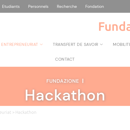
Etudiants
Personnels
Recherche
Fondation
Funda
 ENTREPRENEURIAT
TRANSFERT DE SAVOIR
MOBILIT
CONTACT
FUNDAZIONE
|
Hackathon
euriat
> Hackathon