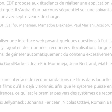
ion, EDF propose aux étudiants de réaliser une application
ctrique. il s'agira d'un parcours séquentiel sur une soixanta
que avec sept niveaux de charge.
 EDF : Salifou Mahaman, Mamadou Diakhaby, Paul Mariani, Axel brun
aliser une interface web posant quelques questions à l'utilis
'y rajouter des données récupérées (localisation, langue de
insi de générer automatiquement du contenu excessivement
rix GoodBarber : Jean-Eric Mommeja, Jean Bertrand, Mathieu 
ir une interface de recommandations de films dans laquelle 
es films qu'il a déjà visionnés, afin que le système puisse e
érences, ce qui est le premier pas vers des systèmes de re
ix Jellysmack : Johanna Fericean, Nicolas Ottavi, Romain Ba