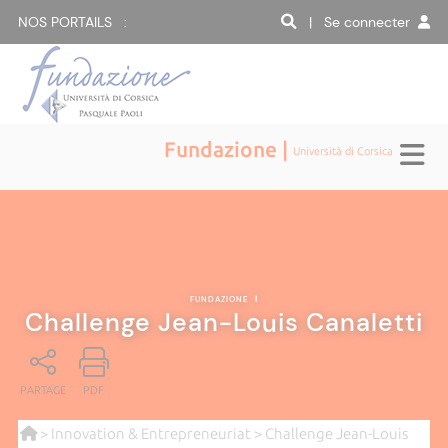
NOS PORTAILS :
| Se connecter
Fundazione |
Università di Corsica
FUNDAZIONE
|
Challenge Jean-Louis Canaletti
PARTAGE
PDF
>
Innovation & Entrepreneuriat
> Challenge Jean-Louis