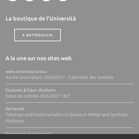
La boutique de l'Università
A BUTTEGUCCIA
A la une sur nos sites web
www.universita.corsica
Année universitaire 2026/2027 - Calendrier des rentrées
Etudiants & futurs étudiants
Dates de rentrée 2026/2027 | IUT
Recherche
Topology and Fractionalisation in Quantum Matter and Synthetic
Platforms
Fundazione di l'Università