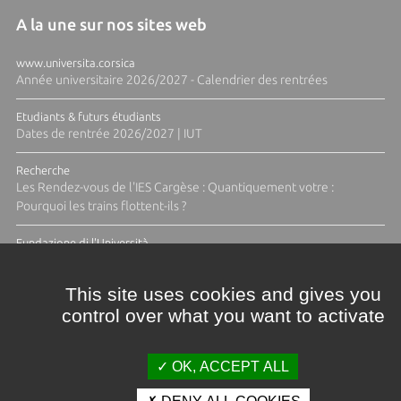
A la une sur nos sites web
www.universita.corsica
Année universitaire 2026/2027 - Calendrier des rentrées
Etudiants & futurs étudiants
Dates de rentrée 2026/2027 | IUT
Recherche
Les Rendez-vous de l'IES Cargèse : Quantiquement votre :
Pourquoi les trains flottent-ils ?
Fundazione di l'Università
Résidence Ange Tomasi "Lagune and Zeste" avec la photographe
Diane Moulenc
This site uses cookies and gives you
control over what you want to activate
TOUTES LES ACTUS
OK, ACCEPT ALL