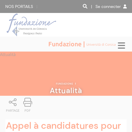
NOS PORTAILS :
| Se connecter
Fundazione |
Università di Corsica
Attualità
FUNDAZIONE
|
Attualità
PARTAGE
PDF
Appel à candidatures pour