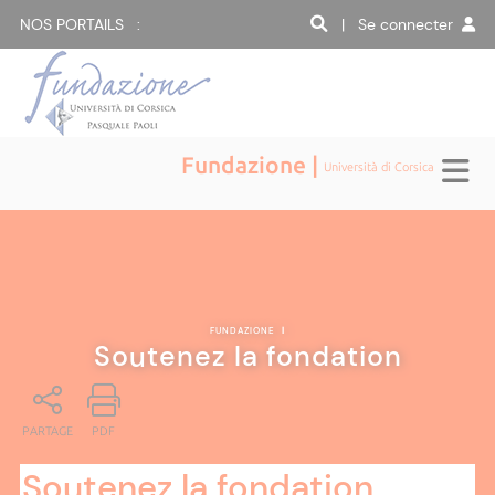
NOS PORTAILS :
| Se connecter
Fundazione |
Università di Corsica
FUNDAZIONE
|
Soutenez la fondation
PARTAGE
PDF
Soutenez la fondation