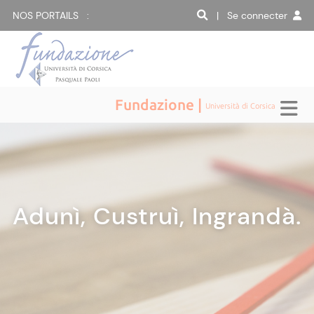
NOS PORTAILS :
| Se connecter
Fundazione |
Università di Corsica
Adunì, Custruì, Ingrandà.