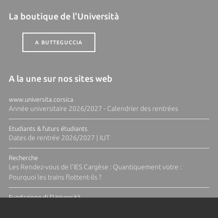
La boutique de l'Università
A BUTTEGUCCIA
A la une sur nos sites web
www.universita.corsica
Année universitaire 2026/2027 - Calendrier des rentrées
Etudiants & futurs étudiants
Dates de rentrée 2026/2027 | IUT
Recherche
Les Rendez-vous de l'IES Cargèse : Quantiquement votre :
Pourquoi les trains flottent-ils ?
Fundazione di l'Università
Résidence Ange Tomasi "Lagune and Zeste" avec la photographe
Diane Moulenc