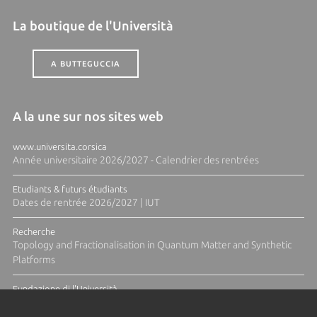
La boutique de l'Università
A BUTTEGUCCIA
A la une sur nos sites web
www.universita.corsica
Année universitaire 2026/2027 - Calendrier des rentrées
Etudiants & futurs étudiants
Dates de rentrée 2026/2027 | IUT
Recherche
Topology and Fractionalisation in Quantum Matter and Synthetic
Platforms
Fundazione di l'Università
Résidence Ange Tomasi "Lagune and Zeste" avec la photographe