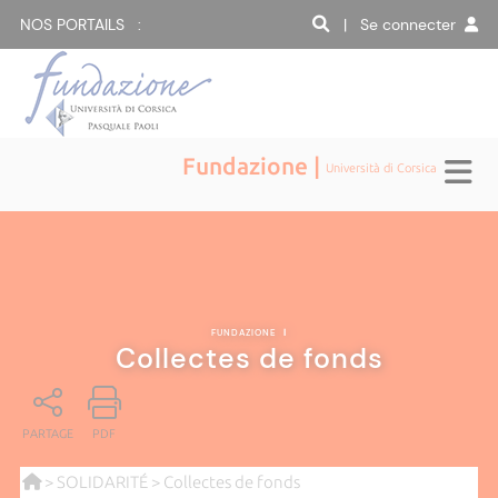
NOS PORTAILS :
| Se connecter
Fundazione |
Università di Corsica
FUNDAZIONE
|
Collectes de fonds
PARTAGE
PDF
>
SOLIDARITÉ
> Collectes de fonds