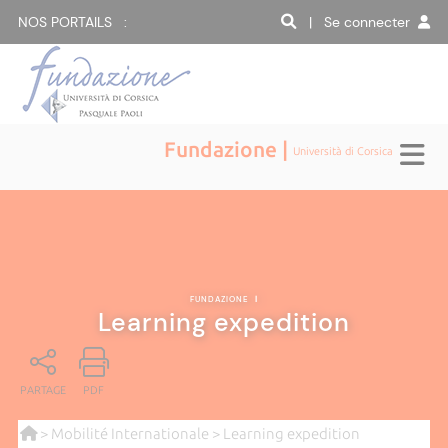
NOS PORTAILS :
| Se connecter
Fundazione |
Università di Corsica
FUNDAZIONE
|
Learning expedition
PARTAGE
PDF
>
Mobilité Internationale
> Learning expedition