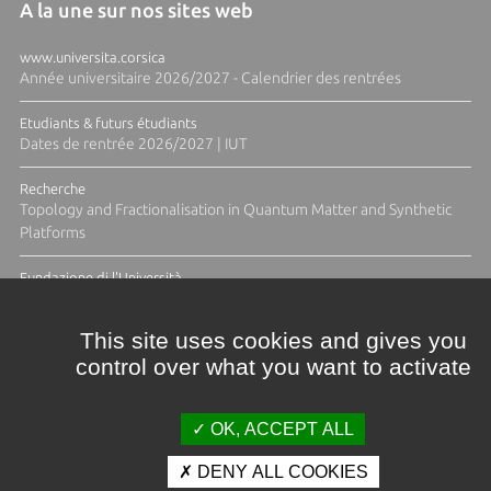
A la une sur nos sites web
www.universita.corsica
Année universitaire 2026/2027 - Calendrier des rentrées
Etudiants & futurs étudiants
Dates de rentrée 2026/2027 | IUT
Recherche
Topology and Fractionalisation in Quantum Matter and Synthetic
Platforms
Fundazione di l'Università
Résidence Ange Tomasi "Lagune and Zeste" avec la photographe
Diane Moulenc
This site uses cookies and gives you
control over what you want to activate
TOUTES LES ACTUS
OK, ACCEPT ALL
DENY ALL COOKIES