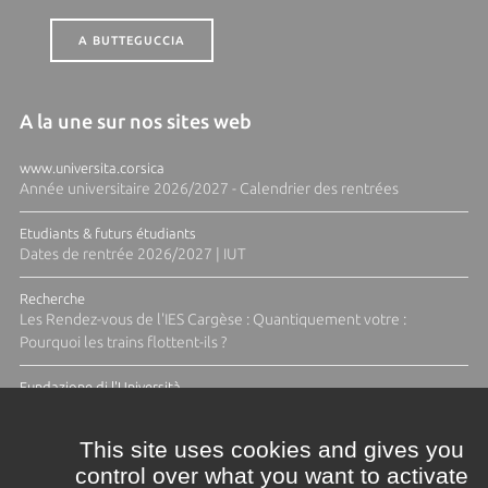
A BUTTEGUCCIA
A la une sur nos sites web
www.universita.corsica
Année universitaire 2026/2027 - Calendrier des rentrées
Etudiants & futurs étudiants
Dates de rentrée 2026/2027 | IUT
Recherche
Les Rendez-vous de l'IES Cargèse : Quantiquement votre :
Pourquoi les trains flottent-ils ?
Fundazione di l'Università
Résidence Ange Tomasi "Lagune and Zeste" avec la photographe
Diane Moulenc
This site uses cookies and gives you
control over what you want to activate