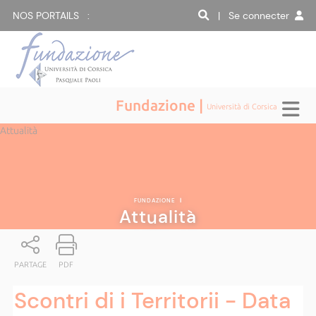
NOS PORTAILS :
| Se connecter
Fundazione |
Università di Corsica
Attualità
FUNDAZIONE
|
Attualità
PARTAGE
PDF
Scontri di i Territorii - Data