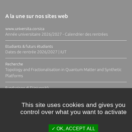
A la une sur nos sites web
www.universita.corsica
Année universitaire 2026/2027 - Calendrier des rentrées
Etudiants & futurs étudiants
Dates de rentrée 2026/2027 | IUT
Recherche
Topology and Fractionalisation in Quantum Matter and Synthetic
Platforms
Fundazione di l'Università
Résidence Ange Tomasi "Lagune and Zeste" avec la photographe
Diane Moulenc
This site uses cookies and gives you
control over what you want to activate
TOUTES LES ACTUS
OK, ACCEPT ALL