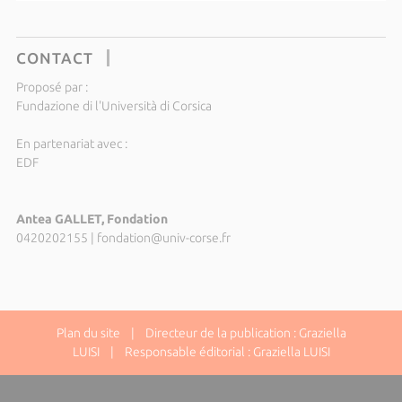
CONTACT
Proposé par :
Fundazione di l'Università di Corsica
En partenariat avec :
EDF
Antea GALLET, Fondation
0420202155
|
fondation@univ-corse.fr
Plan du site
| Directeur de la publication : Graziella
LUISI | Responsable éditorial : Graziella LUISI