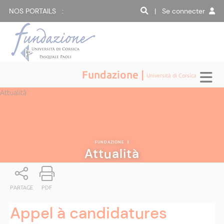
NOS PORTAILS :
| Se connecter
Fundazione |
Università di Corsica
Attualità
FUNDAZIONE
|
Attualità
PARTAGE
PDF
Appel à candidatures