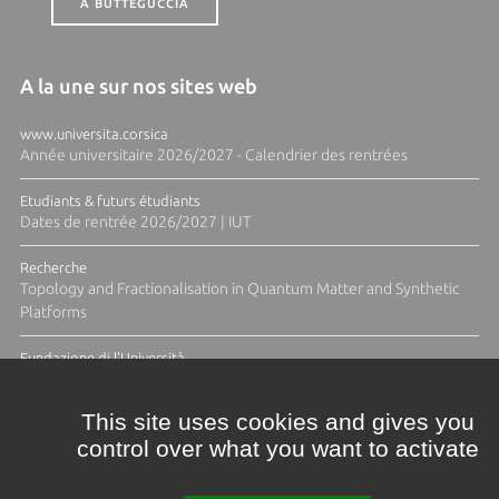
A BUTTEGUCCIA
A la une sur nos sites web
www.universita.corsica
Année universitaire 2026/2027 - Calendrier des rentrées
Etudiants & futurs étudiants
Dates de rentrée 2026/2027 | IUT
Recherche
Topology and Fractionalisation in Quantum Matter and Synthetic
Platforms
Fundazione di l'Università
Résidence Ange Tomasi "Lagune and Zeste" avec la photographe
Diane Moulenc
This site uses cookies and gives you
control over what you want to activate
TOUTES LES ACTUS