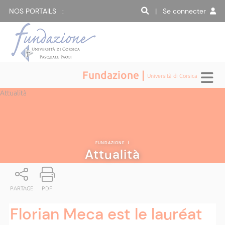
NOS PORTAILS :
| Se connecter
Fundazione |
Università di Corsica
Attualità
FUNDAZIONE
|
Attualità
PARTAGE
PDF
Florian Meca est le lauréat