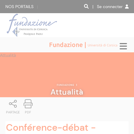
NOS PORTAILS :
| Se connecter
Fundazione |
Università di Corsica
Attualità
FUNDAZIONE
|
Attualità
PARTAGE
PDF
Conférence-débat -