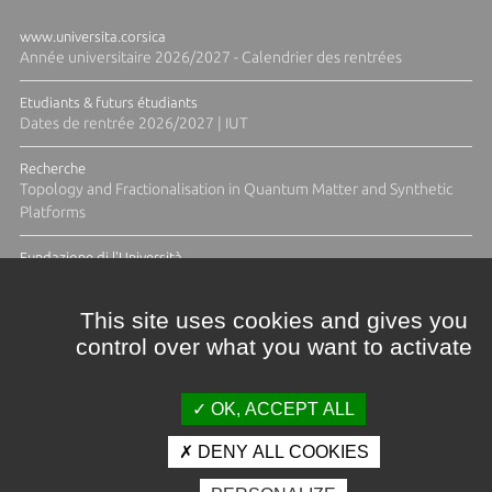
www.universita.corsica
Année universitaire 2026/2027 - Calendrier des rentrées
Etudiants & futurs étudiants
Dates de rentrée 2026/2027 | IUT
Recherche
Topology and Fractionalisation in Quantum Matter and Synthetic
Platforms
Fundazione di l'Università
Résidence Ange Tomasi "Lagune and Zeste" avec la photographe
Diane Moulenc
This site uses cookies and gives you
control over what you want to activate
TOUTES LES ACTUS
OK, ACCEPT ALL
DENY ALL COOKIES
Crédits et mentions légales