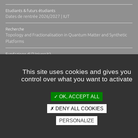
Etudiants & futurs étudiants
Dates de rentrée 2026/2027 | IUT
Recherche
Topology and Fractionalisation in Quantum Matter and Synthetic
Platforms
Fundazione di l'Università
Résidence Ange Tomasi "Lagune and Zeste" avec la photographe
Diane Moulenc
This site uses cookies and gives you
control over what you want to activate
TOUTES LES ACTUS
OK, ACCEPT ALL
DENY ALL COOKIES
Crédits et mentions légales
PERSONALIZE
Contacts
Plan d'accès
Espace presse
Photothèque
Recrutement
Marchés publics