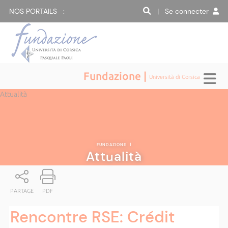
NOS PORTAILS :
| Se connecter
Fundazione |
Università di Corsica
Attualità
FUNDAZIONE
|
Attualità
PARTAGE
PDF
Rencontre RSE: Crédit