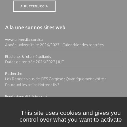
A BUTTEGUCCIA
A la une sur nos sites web
www.universita.corsica
Année universitaire 2026/2027 - Calendrier des rentrées
Etudiants & futurs étudiants
Dates de rentrée 2026/2027 | IUT
Recherche
Les Rendez-vous de l'IES Cargèse : Quantiquement votre :
Pourquoi les trains flottent-ils ?
Fundazione di l'Università
Résidence Ange Tomasi "Lagune and Zeste" avec la photographe
Diane Moulenc
This site uses cookies and gives you
control over what you want to activate