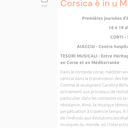
Corsica è in u M
PDF
Premières journées d’
18 è 19 d
CORTI - 
AIACCIU - Centre hospita
TESORI MUSICALI : Entre Héritag
en Corse et en Méditerranée
Dans le contexte corse, méditerran
central dans la transmission des hér
Comme le soulignent Caroline Bithel
activement aux processus de revitali
particulier dans les contextes où la
résistance. Ainsi, la musique témoi
perpétuation à travers le temps. À l
de l’individu aux évolutions socié
musiques du monde, où l’interaction