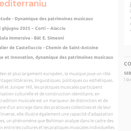
editerraniu
étude - Dynamique des patrimoines musicaux
i ghjugnu 2025 – Corti – Aiacciu
Sala immersiva - Bât E. Simeoni
lier de Castelluccio - Chemin de Saint-Antoine
e et Innovation, dynamique des patrimoines musicaux
C
SEB
éen et plus largement européen, la musique joue un rôle
|
qu
itages littéraires, linguistiques, politiques ou esthétiques.
l et Juniper Hill, les pratiques musicales participent
sation culturelle et de construction identitaire, en
 tradition musicale est un marqueur de distinction et de
gne d’un ancrage dans des pratiques collectives et de leur
’inverse, elle illustre également une capacité d’adaptation
tales, un phénomène que Bohlman analyse dans le cadre des
 entre les cultures et les pratiques musicales individuelles