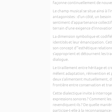
façonne continuellement de nouvel
Le champ musical se situe ainsi à 
antagonistes : d’un côté, un besoin d
sentiment d’appartenance collectif.
terrain d’une exigence d’innovation
La dimension symbolique et codifiée
identités et leur émancipation. Ce
son concept d’"esthétique relationn
s’approprient et détournent les tra
dialogue.
Le tiraillement entre héritage et c
mêlent adaptation, réinvention et p
deux s’alimentent mutuellement, do
frontière entre conservation et tran
Cette dialectique invite à interroger
expressions sonores ? Comment les ar
revendiquent-ils ? De quelle manière 
participe-t-elle à la reconnaissance