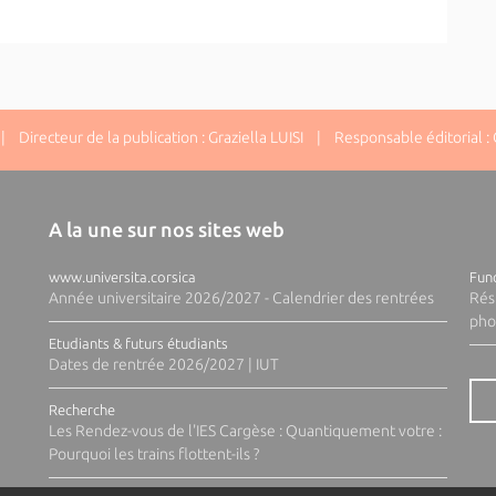
 Directeur de la publication : Graziella LUISI | Responsable éditorial : G
A la une sur nos sites web
www.universita.corsica
Fund
Année universitaire 2026/2027 - Calendrier des rentrées
Rés
pho
Etudiants & futurs étudiants
Dates de rentrée 2026/2027 | IUT
Recherche
Les Rendez-vous de l'IES Cargèse : Quantiquement votre :
Pourquoi les trains flottent-ils ?