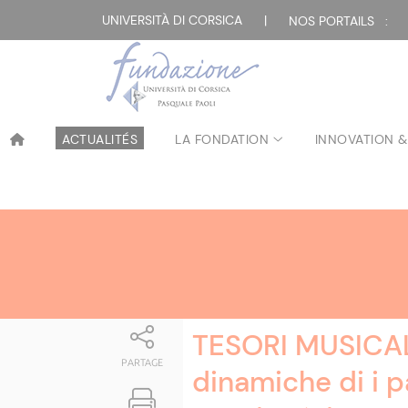
Attualità
UNIVERSITÀ DI CORSICA
|
NOS PORTAILS :
ACTUALITÉS
LA FONDATION
INNOVATION &
TESORI MUSICALI
PARTAGE
dinamiche di i p