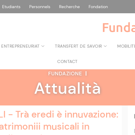
Etudiants
Personnels
Recherche
Fondation
Funda
 ENTREPRENEURIAT
TRANSFERT DE SAVOIR
MOBILIT
CONTACT
FUNDAZIONE
|
Attualità
 - Trà eredi è innuvazione:
atrimoniii musicali in