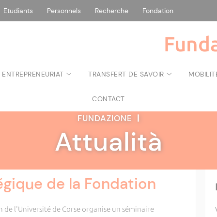
Etudiants
Personnels
Recherche
Fondation
Funda
 ENTREPRENEURIAT
TRANSFERT DE SAVOIR
MOBILIT
CONTACT
FUNDAZIONE
|
Attualità
égique de la Fondation
de l'Université de Corse organise un séminaire