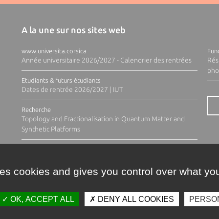
A la une sur nos sites web
www.universita.corsica
Fund
Année universitaire 2026/2027 - Calendrier des rentrées
Rés
pho
Etudiants & futurs étudiants
Dates de rentrée 2026/2027 | IUT
Recherche
Topology and Fractionalisation in Quantum Matter and
Synthetic Platforms
ses cookies and gives you control over what you
OK, ACCEPT ALL
DENY ALL COOKIES
PERSO
Contacts
Plan d'accès
Espace 