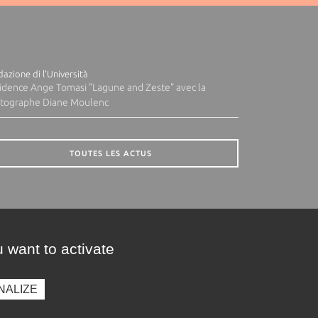
azione di l'Università
idence Ange Tomasi "Lagune and Zeste" avec la
tographe Diane Moulenc
TOUTES LES ACTUS
 want to activate
NALIZE
presse
Photothèque
Recrutement
Marchés publics
SE CONNECTER