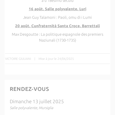
à u 18esimu seculu
16 août, Salle polyvalente, Luri
Jean Guy Talamoni : Paoli, omu di i Lumi
20 août, Cunfraternità Santa Croce, Barrettali
Max Desgoutte : La politique espagnole des premiers
Naziunali (1730-1735)
VICTOIRE GIULIANI
|
Mise à jour le 24/06/2025
RENDEZ-VOUS
Dimanche 13 juillet 2025
Salle polyvalente, Mursiglia