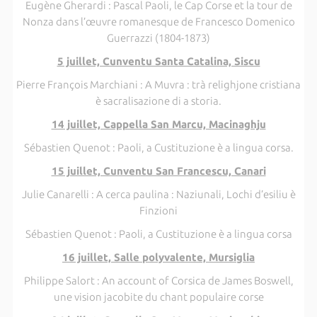
Eugène Gherardi : Pascal Paoli, le Cap Corse et la tour de
Nonza dans l’œuvre romanesque de Francesco Domenico
Guerrazzi (1804-1873)
5 juillet, Cunventu Santa Catalina, Siscu
Pierre François Marchiani : A Muvra : trà relighjone cristiana
è sacralisazione di a storia.
14 juillet, Cappella San Marcu, Macinaghju
Sébastien Quenot : Paoli, a Custituzione è a lingua corsa.
15 juillet, Cunventu San Francescu, Canari
Julie Canarelli : A cerca paulina : Naziunali, Lochi d’esiliu è
Finzioni
Sébastien Quenot : Paoli, a Custituzione è a lingua corsa
16 juillet, Salle polyvalente, Mursiglia
Philippe Salort : An account of Corsica de James Boswell,
une vision jacobite du chant populaire corse