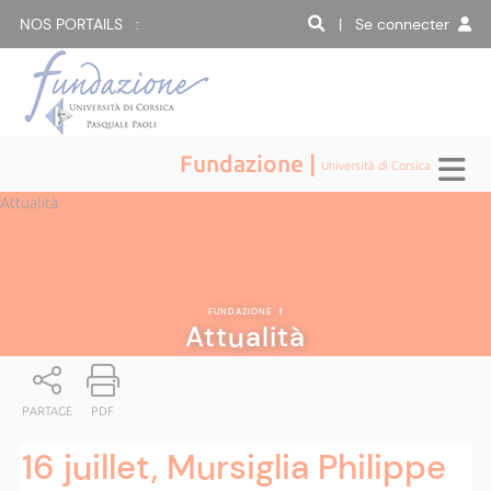
NOS PORTAILS :
| Se connecter
Fundazione |
Università di Corsica
Attualità
FUNDAZIONE
|
Attualità
PARTAGE
PDF
16 juillet, Mursiglia Philippe