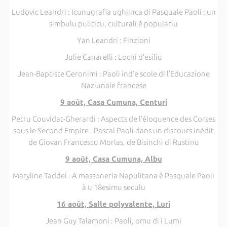
Ludovic Leandri : Icunugrafia ughjinca di Pasquale Paoli : un
simbulu puliticu, culturali è populariu
Yan Leandri : Finzioni
Julie Canarelli : Lochi d’esiliu
Jean-Baptiste Geronimi : Paoli ind’e scole di l’Educazione
Naziunale francese
9 août, Casa Cumuna, Centuri
Petru Couvidat-Gherardi : Aspects de l’éloquence des Corses
sous le Second Empire : Pascal Paoli dans un discours inédit
de Giovan Francescu Morlas, de Bisinchi di Rustinu
9 août, Casa Cumuna, Albu
Maryline Taddei : A massoneria Napulitana è Pasquale Paoli
à u 18esimu seculu
16 août, Salle polyvalente, Luri
Jean Guy Talamoni : Paoli, omu di i Lumi