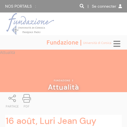
NOS PORTAILS :
| Se connecter
Fundazione |
Università di Corsica
Attualità
FUNDAZIONE
|
Attualità
PARTAGE
PDF
16 août, Luri Jean Guy