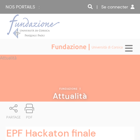
NOS PORTAILS :
| Se connecter
Fundazione |
Università di Corsica
Attualità
FUNDAZIONE
|
Attualità
PARTAGE
PDF
EPF Hackaton finale