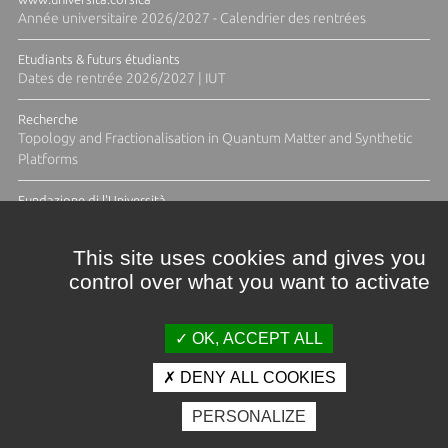
Année universitaire 2026/2027 - Calendrier des rentrées
Etudiants & futurs étudiants
Dates de rentrée 2026/2027 | IUT
Recherche
Topology and Fractionalisation in Quantum Matter and Synthetic
Platforms
Fundazione di l'Università
Résidence Ange Tomasi "Lagune and Zeste" avec la photographe
Diane Moulenc
This site uses cookies and gives you
control over what you want to activate
TOUTES LES ACTUS
OK, ACCEPT ALL
DENY ALL COOKIES
Crédits et mentions légales
PERSONALIZE
Contacts
Plan d'accès
Espace presse
Photothèque
Recrutement
Marchés publics