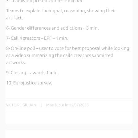
5- Teamwork presentation – 2 min x 4
Teams to explain their goal, reasoning, showing their
artifact.
6- Gender differences and addictions – 3 min.
7- Call 4 creators – EPF – 1 min.
8- On-line poll – user to vote for best proposal while looking
at a video summarizing the call4 creators submitted
artworks.
9- Closing – awards 1 min.
10- Eurojustice survey.
VICTOIRE GIULIANI
|
Mise à jour le 15/07/2025