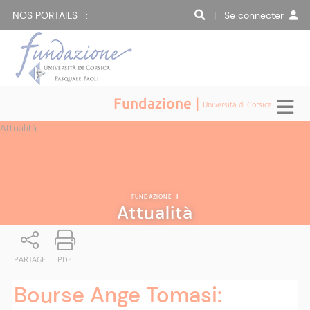
NOS PORTAILS :
| Se connecter
Fundazione |
Università di Corsica
Attualità
FUNDAZIONE
|
Attualità
PARTAGE
PDF
Bourse Ange Tomasi: