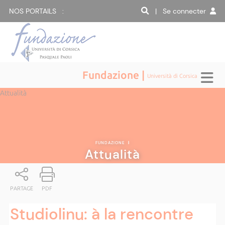
NOS PORTAILS :
| Se connecter
Fundazione |
Università di Corsica
Attualità
FUNDAZIONE
|
Attualità
PARTAGE
PDF
Studiolinu: à la rencontre