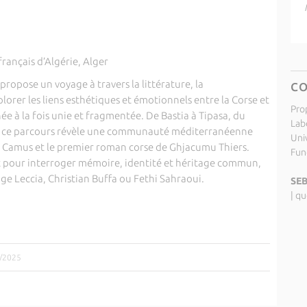
français d’Algérie, Alger
propose un voyage à travers la littérature, la
C
orer les liens esthétiques et émotionnels entre la Corse et
Pro
ée à la fois unie et fragmentée. De Bastia à Tipasa, du
Labo
la, ce parcours révèle une communauté méditerranéenne
Uni
rt Camus et le premier roman corse de Ghjacumu Thiers.
Fund
t pour interroger mémoire, identité et héritage commun,
nge Leccia, Christian Buffa ou Fethi Sahraoui.
SEB
|
qu
9/2025