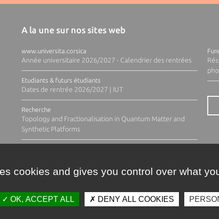
A la une sur nos sites web
www.universita.corsica
Fund
Année universitaire 2026/2027 - Calendrier des rentrées
Rés
pho
Etudiants & futurs étudiants
Dates de rentrée 2026/2027 | IUT
Recherche
Topology and Fractionalisation in Quantum Matter and
Synthetic Platforms
ses cookies and gives you control over what you
OK, ACCEPT ALL
DENY ALL COOKIES
PERSO
Contacts
Plan d'accès
Espace 