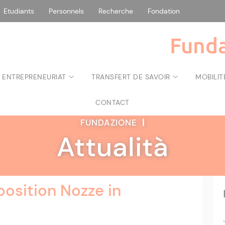
Etudiants
Personnels
Recherche
Fondation
Funda
 ENTREPRENEURIAT
TRANSFERT DE SAVOIR
MOBILIT
CONTACT
FUNDAZIONE
|
Attualità
osition Nozze in