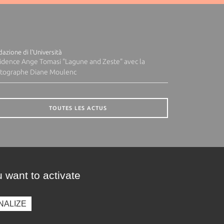
azione di l'Università
idence Ange Tomasi "Lagune and Zeste" avec la
tographe Diane Moulenc
TOUTES LES ACTUS
 want to activate
NALIZE
presse
Photothèque
Recrutement
Marchés publics
SE CONNECTER