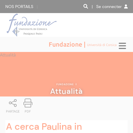
NOS PORTAILS :
| Se connecter
Fundazione |
Università di Corsica
Attualità
FUNDAZIONE
|
Attualità
PARTAGE
PDF
A cerca Paulina in