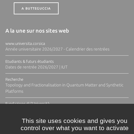
A BUTTEGUCCIA
A la une sur nos sites web
www.universita.corsica
Année universitaire 2026/2027 - Calendrier des rentrées
Etudiants & futurs étudiants
Dates de rentrée 2026/2027 | IUT
Recherche
Topology and Fractionalisation in Quantum Matter and Synthetic
Platforms
Fundazione di l'Università
Résidence Ange Tomasi "Lagune and Zeste" avec la photographe
Diane Moulenc
This site uses cookies and gives you
control over what you want to activate