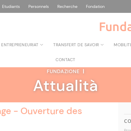
Etudiants
Personnels
Recherche
Fondation
Funda
 ENTREPRENEURIAT
TRANSFERT DE SAVOIR
MOBILIT
CONTACT
FUNDAZIONE
|
Attualità
nge - Ouverture des
C
Pro