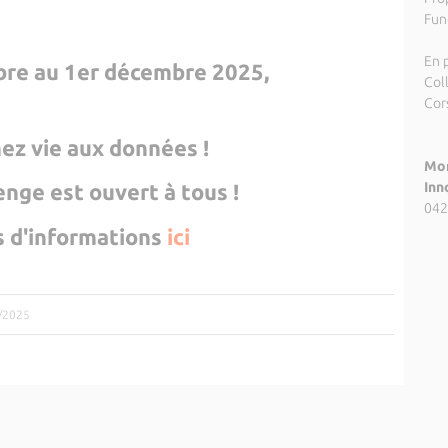
Fund
En p
bre au 1er décembre 2025,
Coll
Cors
ez vie aux données !
Mor
enge est ouvert à tous !
Inn
042
s d'informations
ici
0/2025