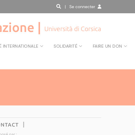
| Se connecter
zione |
Università di Corsica
É INTERNATIONALE
SOLIDARITÉ
FAIRE UN DON
ONTACT
posé par :