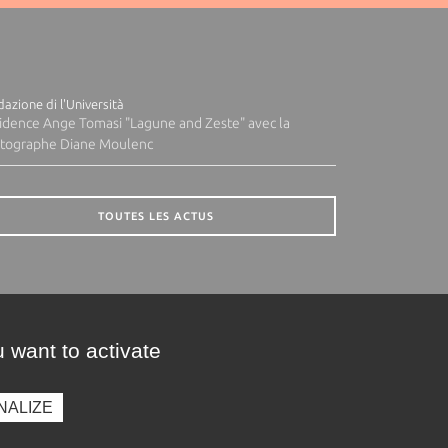
azione di l'Università
idence Ange Tomasi "Lagune and Zeste" avec la
tographe Diane Moulenc
TOUTES LES ACTUS
 want to activate
NALIZE
presse
Photothèque
Recrutement
Marchés publics
SE CONNECTER