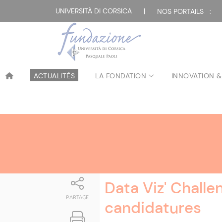
Attualità
UNIVERSITÀ DI CORSICA
|
NOS PORTAILS :
ACTUALITÉS
LA FONDATION
INNOVATION &
Data Viz' Challe
PARTAGE
candidatures