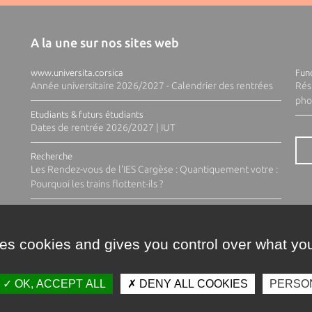
A la une sur nos sites web
www.universita.corsica
Fund
Année universitaire 2026/2027 - Calendrier des rentrées
Rés
pho
Etudiants & futurs étudiants
Dates de rentrée 2026/2027 | IUT
Recherche
Les Rendez-vous de l'IES Cargèse : Quantiquement votre :
Pourquoi les trains flottent-ils ?
ses cookies and gives you control over what you
OK, ACCEPT ALL
DENY ALL COOKIES
PERSO
Contacts
Plan d'accès
Espace 