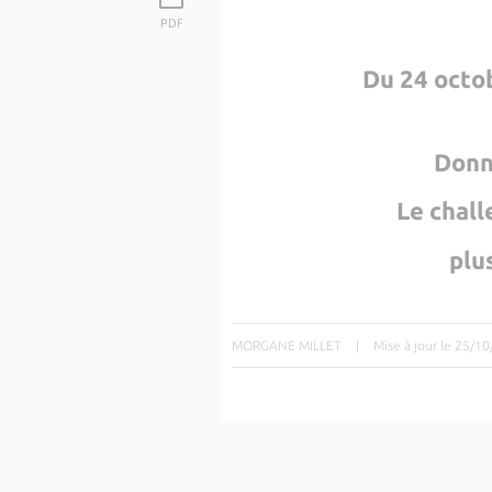
PDF
Du 24 octo
Donn
Le chall
plu
MORGANE MILLET
|
Mise à jour le 25/1