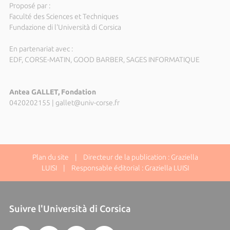
Proposé par :
Faculté des Sciences et Techniques
Fundazione di l'Università di Corsica
En partenariat avec :
EDF, CORSE-MATIN, GOOD BARBER, SAGES INFORMATIQUE
Antea GALLET, Fondation
0420202155
|
gallet@univ-corse.fr
Plan du site
| Directeur de la publication : Graziella
LUISI | Responsable éditorial : Graziella LUISI
Suivre l'Università di Corsica