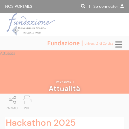
NOS PORTAILS :
| Se connecter
Fundazione |
Università di Corsica
Attualità
FUNDAZIONE
|
Attualità
PARTAGE
PDF
Hackathon 2025