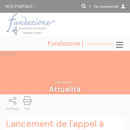
NOS PORTAILS :
| Se connecter
Fundazione |
Università di Corsica
Attualità
FUNDAZIONE
|
Attualità
PARTAGE
PDF
Lancement de l'appel à