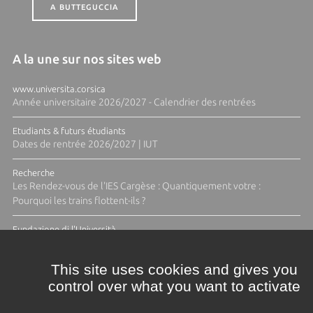
A BUTTEGUCCIA
A la une sur nos sites web
www.universita.corsica
Année universitaire 2026/2027 - Calendrier des rentrées
Etudiants & futurs étudiants
Dates de rentrée 2026/2027 | IUT
Recherche
Les Rendez-vous de l'IES Cargèse : Quantiquement votre :
Pourquoi les trains flottent-ils ?
Fundazione di l'Università
Résidence Ange Tomasi "Lagune and Zeste" avec la photographe
Diane Moulenc
This site uses cookies and gives you
control over what you want to activate
TOUTES LES ACTUS