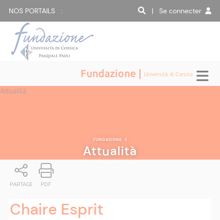
NOS PORTAILS :
| Se connecter
Fundazione |
Università di Corsica
Attualità
FUNDAZIONE
|
Attualità
PARTAGE
PDF
Chaire Esprit