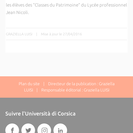
les élèves des “Classes du Patrimoine” du Lycée professionnel
Jean Nicoli.
GRAZIELLA LUISI
|
Mise à jour le 27/04/2016
Plan du site
| Directeur de la publication : Graziella
LUISI | Responsable éditorial : Graziella LUISI
Suivre l'Università di Corsica