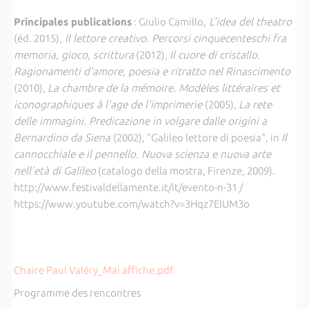
Principales publications
: Giulio Camillo,
L'idea del theatro
(éd. 2015),
Il lettore creativo. Percorsi cinquecenteschi fra
memoria, gioco, scrittura
(2012),
Il cuore di cristallo.
Ragionamenti d'amore, poesia e ritratto nel Rinascimento
(2010),
La chambre de la mémoire. Modèles littéraires et
iconographiques à l'age de l'imprimerie
(2005),
La rete
delle immagini. Predicazione in volgare dalle origini a
Bernardino da Siena
(2002), "Galileo lettore di poesia", in
Il
cannocchiale e il pennello. Nuova scienza e nuova arte
nell’età di Galileo
(catalogo della mostra, Firenze, 2009).
http://www.festivaldellamente.it/it/evento-n-31 /
https://www.youtube.com/watch?v=3Hqz7ElUM3o
Chaire Paul Valéry_Mai affiche.pdf
Programme des rencontres