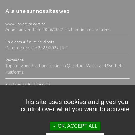
A la une sur nos sites web
www.universita.corsica
Année universitaire 2026/2027 - Calendrier des rentrées
Etudiants & futurs étudiants
Dates de rentrée 2026/2027 | IUT
Recherche
Topology and Fractionalisation in Quantum Matter and Synthetic
Platforms
Fundazione di l'Università
Résidence Ange Tomasi "Lagune and Zeste" avec la photographe
Diane Moulenc
This site uses cookies and gives you
control over what you want to activate
TOUTES LES ACTUS
OK, ACCEPT ALL