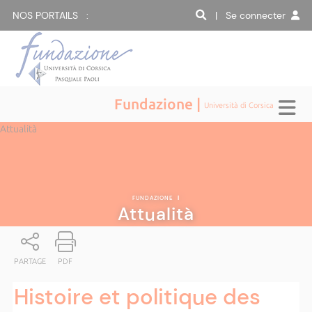
NOS PORTAILS :
| Se connecter
Fundazione |
Università di Corsica
Attualità
FUNDAZIONE
|
Attualità
PARTAGE
PDF
Histoire et politique des