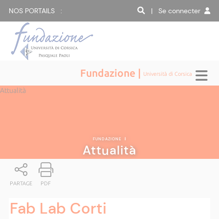
NOS PORTAILS :
| Se connecter
Fundazione |
Università di Corsica
Attualità
FUNDAZIONE
|
Attualità
PARTAGE
PDF
Fab Lab Corti