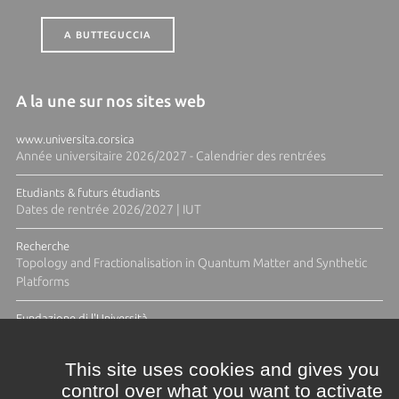
A BUTTEGUCCIA
A la une sur nos sites web
www.universita.corsica
Année universitaire 2026/2027 - Calendrier des rentrées
Etudiants & futurs étudiants
Dates de rentrée 2026/2027 | IUT
Recherche
Topology and Fractionalisation in Quantum Matter and Synthetic
Platforms
Fundazione di l'Università
Résidence Ange Tomasi "Lagune and Zeste" avec la photographe
Diane Moulenc
This site uses cookies and gives you
control over what you want to activate