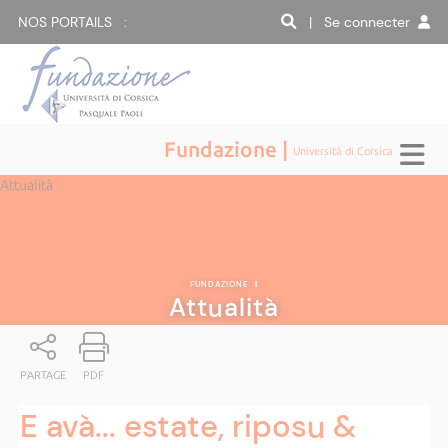
NOS PORTAILS :
| Se connecter
Fundazione |
Università di Corsica
Attualità
FUNDAZIONE
|
Attualità
PARTAGE
PDF
E avà... estate, riposu &