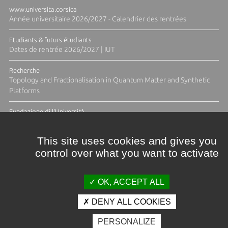
www.universita.corsica
Année universitaire 2026/2027 - Calendrier des rentrées
Etudiants & futurs étudiants
Dates de rentrée 2026/2027 | IUT
Recherche
Topology and Fractionalisation in Quantum Matter and Synthetic
Platforms
Fundazione di l'Università
Résidence Ange Tomasi "Lagune and Zeste" avec la photographe
Diane Moulenc
This site uses cookies and gives you
control over what you want to activate
TOUTES LES ACTUS
OK, ACCEPT ALL
DENY ALL COOKIES
Crédits et mentions légales
PERSONALIZE
Contacts
Plan d'accès
Espace presse
Photothèque