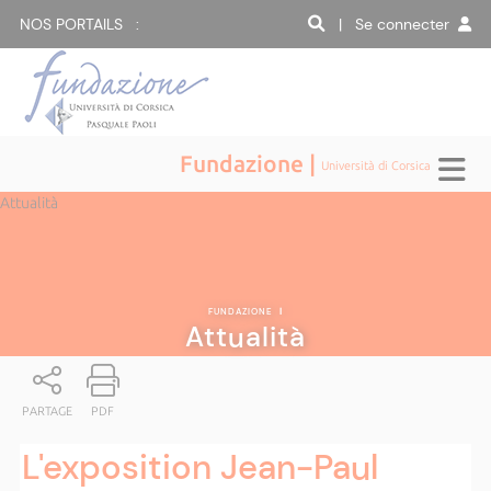
NOS PORTAILS :
| Se connecter
Fundazione |
Università di Corsica
Attualità
FUNDAZIONE
|
Attualità
PARTAGE
PDF
L'exposition Jean-Paul