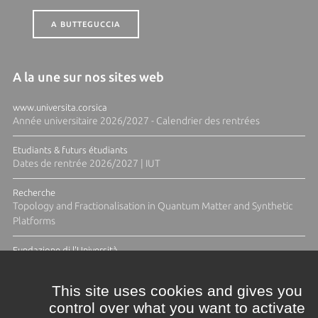
A BUTTEGUCCIA
A la une sur nos sites web
www.universita.corsica
Année universitaire 2026/2027 - Calendrier des rentrées
Etudiants & futurs étudiants
Dates de rentrée 2026/2027 | IUT
Recherche
Topology and Fractionalisation in Quantum Matter and Synthetic
Platforms
Fundazione di l'Università
Résidence Ange Tomasi "Lagune and Zeste" avec la photographe
Diane Moulenc
This site uses cookies and gives you
control over what you want to activate