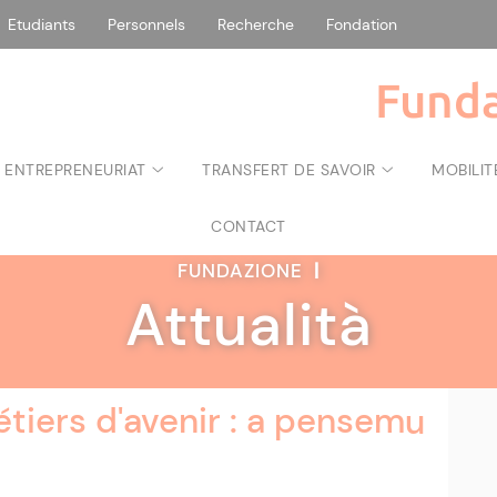
Etudiants
Personnels
Recherche
Fondation
Funda
 ENTREPRENEURIAT
TRANSFERT DE SAVOIR
MOBILIT
CONTACT
FUNDAZIONE
|
Attualità
étiers d'avenir : a pensemu