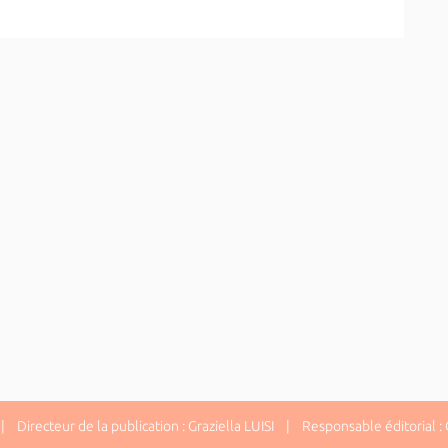
 Directeur de la publication : Graziella LUISI | Responsable éditorial : G