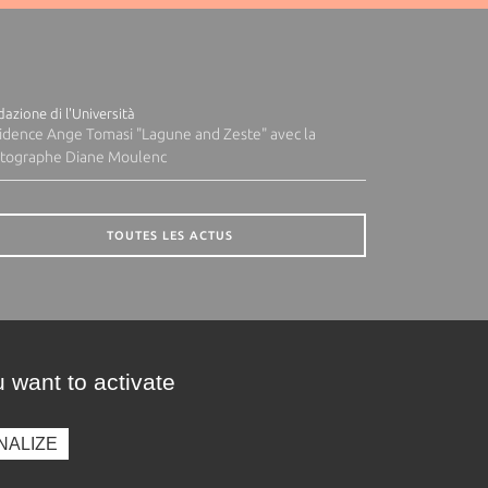
azione di l'Università
idence Ange Tomasi "Lagune and Zeste" avec la
tographe Diane Moulenc
TOUTES LES ACTUS
 want to activate
NALIZE
presse
Photothèque
Recrutement
Marchés publics
SE CONNECTER