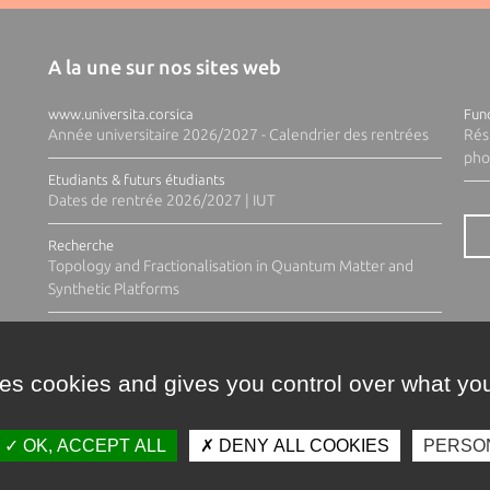
A la une sur nos sites web
www.universita.corsica
Fund
Année universitaire 2026/2027 - Calendrier des rentrées
Rés
pho
Etudiants & futurs étudiants
Dates de rentrée 2026/2027 | IUT
Recherche
Topology and Fractionalisation in Quantum Matter and
Synthetic Platforms
ses cookies and gives you control over what you
OK, ACCEPT ALL
DENY ALL COOKIES
PERSO
Contacts
Plan d'accès
Espace 