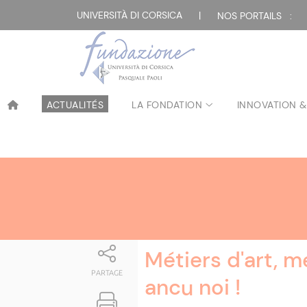
Attualità
UNIVERSITÀ DI CORSICA
|
NOS PORTAILS :
ACTUALITÉS
LA FONDATION
INNOVATION &
Métiers d'art, m
PARTAGE
ancu noi !