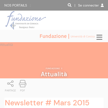
NOS PORTAILS :
| Se connecter
Fundazione |
Università di Corsica
Attualità
FUNDAZIONE
|
Attualità
PARTAGE
PDF
Newsletter # Mars 2015