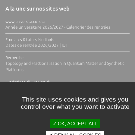
A la une sur nos sites web
www.universita.corsica
Année universitaire 2026/2027 - Calendrier des rentrées
Etudiants & futurs étudiants
Dates de rentrée 2026/2027 | IUT
Recherche
Topology and Fractionalisation in Quantum Matter and Synthetic
Platforms
Fundazione di l'Università
Résidence Ange Tomasi "Lagune and Zeste" avec la photographe
Diane Moulenc
This site uses cookies and gives you
control over what you want to activate
TOUTES LES ACTUS
OK, ACCEPT ALL