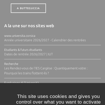
A BUTTEGUCCIA
A la une sur nos sites web
www.universita.corsica
Année universitaire 2026/2027 - Calendrier des rentrées
Etudiants & futurs étudiants
Dates de rentrée 2026/2027 | IUT
Recherche
Les Rendez-vous de l'IES Cargèse : Quantiquement votre :
Pourquoi les trains flottent-ils ?
Fundazione di l'Università
Résidence Ange Tomasi "Lagune and Zeste" avec la photographe
Diane Moulenc
This site uses cookies and gives you
control over what you want to activate