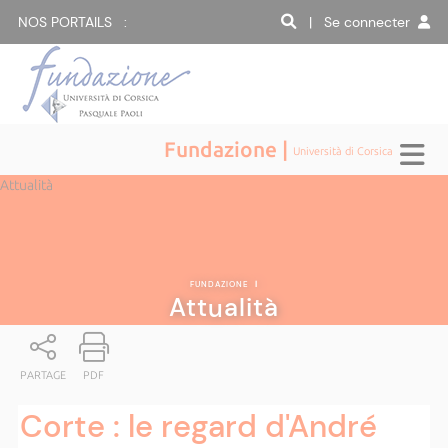
NOS PORTAILS :
| Se connecter
Fundazione |
Università di Corsica
Attualità
FUNDAZIONE
|
Attualità
PARTAGE
PDF
Corte : le regard d'André