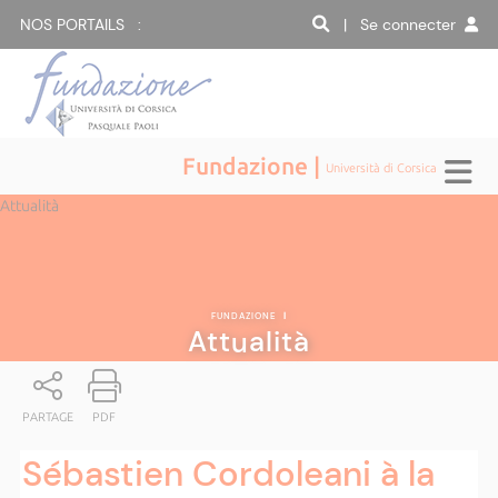
NOS PORTAILS :
| Se connecter
Fundazione |
Università di Corsica
Attualità
FUNDAZIONE
|
Attualità
PARTAGE
PDF
Sébastien Cordoleani à la