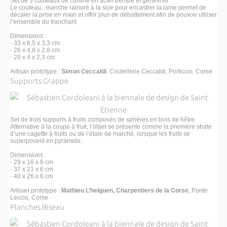
Set de 3 couteaux de cuisine en acier trempé et genévrier
Le couteau, manche rainuré à la scie pour encastrer la lame permet de
décaler la prise en main et offrir plus de débattement afin de pouvoir utiliser
l’ensemble du tranchant
Dimensions :
- 33 x 6,5 x 3,3 cm
- 26 x 4,8 x 2,8 cm
- 20 x 4 x 2,3 cm
Artisan prototype :
Simon Ceccaldi
, Coutellerie Ceccaldi, Porticcio, Corse
Supports Grappe
Set de trois supports à fruits composés de sphères en bois de hêtre.
Alternative à la coupe à fruit, l’objet se présente comme la première strate
d’une cagette à fruits ou de l’étale de marché, lorsque les fruits se
superposent en pyramide.
Dimensions :
- 29 x 16 x 6 cm
- 37 x 21 x 6 cm
- 40 x 26 x 6 cm
Artisan prototype :
Mathieu L’helguen, Charpentiers de la Corse
, Ponte
Leccia, Corse
Planches Biseau