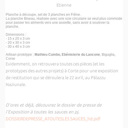
Planche à découpe, set de 3 planches en Frêne.
La planche Biseau, réalisée avec une scie circulaire se veut plus commode
pour passer les aliments vers une assiette, sans avoir à soulever la
planche.
Dimensions :
- 15 x 20 x 3 cm
- 20 x 30 x 3 cm
- 30 x 40 x 3 cm
Artisan prototype :
Mathieu Cumbo, Ebénisterie du Lancone
, Biguglia,
Corse
Evidemment, on retrouvera toutes ces pièces (et les
prototypes des autres projets) à Corte pour une exposition
de restitution qui se déroulera le 22 avril, au Pälazzu
Naziunale.
D'ores et déjà, découvrez le dossier de presse de
l'Exposition à toutes les sauces en pj.
DOSSIERDEPRESSE_ATOUTESLES SAUCES_hd.pdf