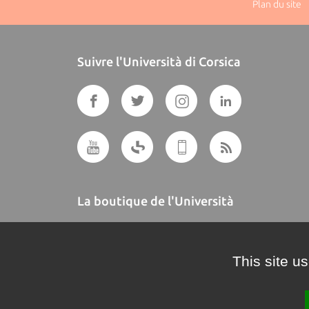
Plan du site
|
Suivre l'Università di Corsica
La boutique de l'Università
A BUTTEGUCCIA
This site u