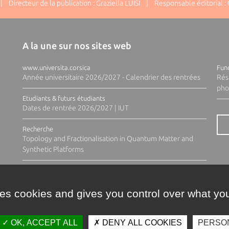
 Directeur de la publication : Graziella LUISI | Responsable éditorial : G
A la une sur nos sites web
www.universita.corsica
Fund
Année universitaire 2026/2027 - Calendrier des rentrées
Rés
pho
Etudiants & futurs étudiants
Dates de rentrée 2026/2027 | IUT
Recherche
Topology and Fractionalisation in Quantum Matter and
Synthetic Platforms
ses cookies and gives you control over what you
OK, ACCEPT ALL
DENY ALL COOKIES
PERSO