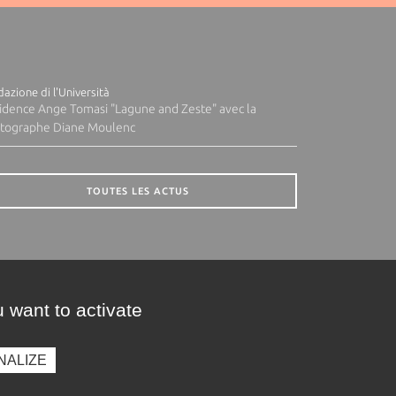
azione di l'Università
idence Ange Tomasi "Lagune and Zeste" avec la
tographe Diane Moulenc
TOUTES LES ACTUS
 want to activate
NALIZE
presse
Photothèque
Recrutement
Marchés publics
SE CONNECTER