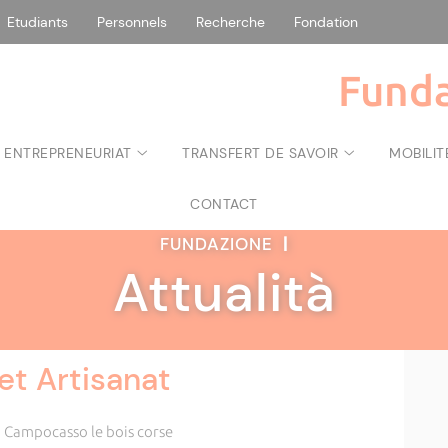
Etudiants
Personnels
Recherche
Fondation
Funda
 ENTREPRENEURIAT
TRANSFERT DE SAVOIR
MOBILIT
CONTACT
FUNDAZIONE
|
Attualità
et Artisanat
n Campocasso le bois corse