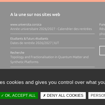
A la une sur nos sites web
www.universita.corsica
Fund
Année universitaire 2026/2027 - Calendrier des rentrées
Rés
pho
Etudiants & futurs étudiants
Dates de rentrée 2026/2027 | IUT
Recherche
Topology and Fractionalisation in Quantum Matter and
Synthetic Platforms
ses cookies and gives you control over what you
OK, ACCEPT ALL
DENY ALL COOKIES
PERSO
Contacts
Plan d'accès
Espace 