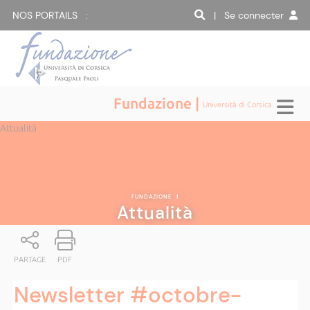
NOS PORTAILS :
| Se connecter
Fundazione |
Università di Corsica
Attualità
FUNDAZIONE
|
Attualità
PARTAGE
PDF
Newsletter #octobre-