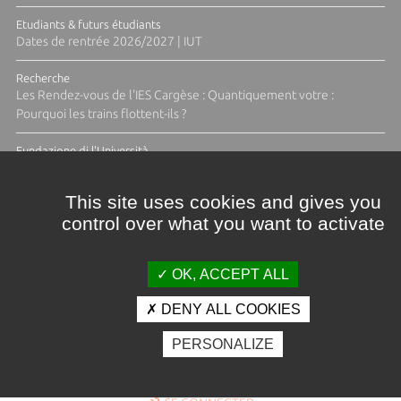
Etudiants & futurs étudiants
Dates de rentrée 2026/2027 | IUT
Recherche
Les Rendez-vous de l'IES Cargèse : Quantiquement votre :
Pourquoi les trains flottent-ils ?
Fundazione di l'Università
Résidence Ange Tomasi "Lagune and Zeste" avec la photographe
Diane Moulenc
This site uses cookies and gives you
control over what you want to activate
TOUTES LES ACTUS
OK, ACCEPT ALL
DENY ALL COOKIES
Crédits et mentions légales
PERSONALIZE
Contacts
Plan d'accès
Espace presse
Photothèque
Recrutement
Marchés publics