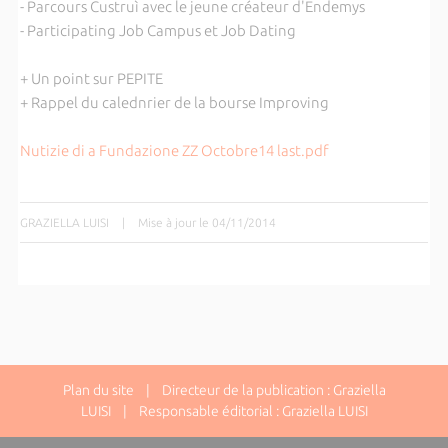
- Parcours Custruì avec le jeune créateur d'Endemys
- Participating Job Campus et Job Dating
+ Un point sur PEPITE
+ Rappel du calednrier de la bourse Improving
Nutizie di a Fundazione ZZ Octobre14 last.pdf
GRAZIELLA LUISI
|
Mise à jour le 04/11/2014
Plan du site
| Directeur de la publication : Graziella
LUISI | Responsable éditorial : Graziella LUISI