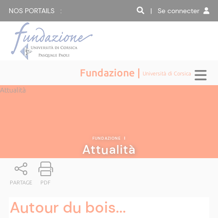
NOS PORTAILS :
| Se connecter
Fundazione |
Università di Corsica
Attualità
FUNDAZIONE
|
Attualità
PARTAGE
PDF
Autour du bois...