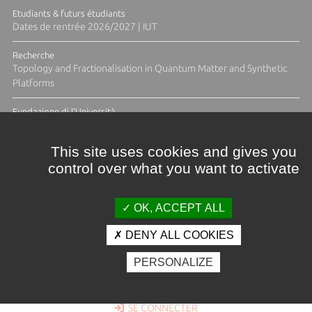
Etudiants & futurs étudiants
Dates de rentrée 2026/2027 | IUT
Recherche
Topology and Fractionalisation in Quantum Matter and Synthetic
Platforms
Fundazione di l'Università
Résidence Ange Tomasi "Lagune and Zeste" avec la photographe
Diane Moulenc
This site uses cookies and gives you
control over what you want to activate
TOUTES LES ACTUS
OK, ACCEPT ALL
DENY ALL COOKIES
Crédits et mentions légales
PERSONALIZE
Contacts
Plan d'accès
Espace presse
Photothèque
Recrutement
Marchés publics
SE CONNECTER