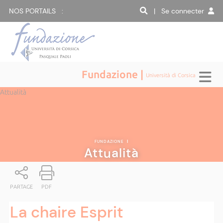
NOS PORTAILS :
| Se connecter
Fundazione |
Università di Corsica
Attualità
FUNDAZIONE
|
Attualità
PARTAGE
PDF
La chaire Esprit