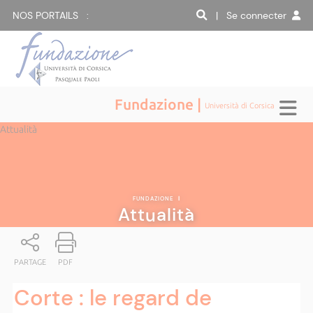
NOS PORTAILS :
| Se connecter
Fundazione |
Università di Corsica
Attualità
FUNDAZIONE
|
Attualità
PARTAGE
PDF
Corte : le regard de