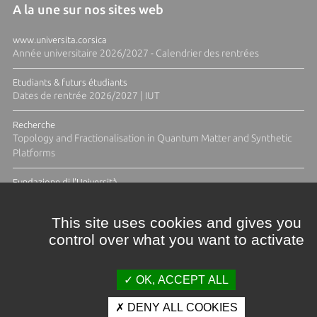
A la une sur nos sites web
www.universita.corsica
Année universitaire 2026/2027 - Calendrier des rentrées
Etudiants & futurs étudiants
Dates de rentrée 2026/2027 | IUT
Recherche
Topology and Fractionalisation in Quantum Matter and Synthetic
Platforms
Fundazione di l'Università
Résidence Ange Tomasi "Lagune and Zeste" avec la photographe
Diane Moulenc
This site uses cookies and gives you
control over what you want to activate
TOUTES LES ACTUS
OK, ACCEPT ALL
DENY ALL COOKIES