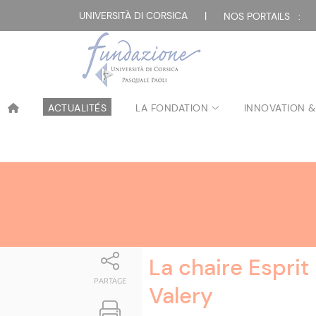
Attualità
UNIVERSITÀ DI CORSICA
|
NOS PORTAILS :
ACTUALITÉS
LA FONDATION
INNOVATION &
La chaire Esprit
PARTAGE
Valery