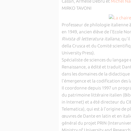
Cassin, Armelle Debru et
Michel Na
MIRKO TAVONI
Professeur de philologie italienne à
en 1949, ancien élève de l'Ecole No
Rivista di letteratura italiana
, qu'i
della Crusca et du Comité scientifiq
University Press).
Spécialiste de sciences du langage 
Renaissance, a édité et traduit Da
dans les domaines de la didactique 
l'émergence et la codification des 
Il coordonne depuis 1997 un progr
du patrimoine littéraire italien (Bib
in Internet) et a été directeur du CI
Telematica), qui est à l'origine de p
œuvres de Dante en latin et en itali
général du projet PRIN (Interuniver
Ministry of University and Research