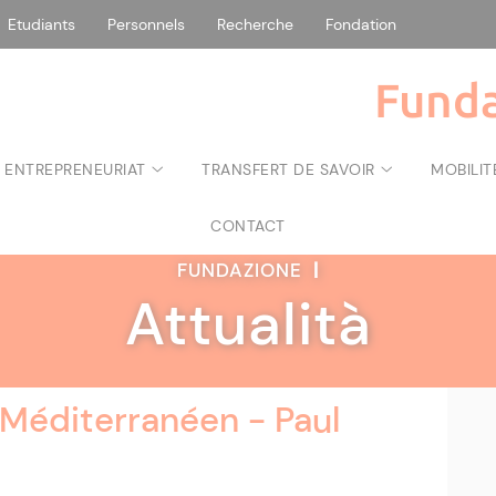
Etudiants
Personnels
Recherche
Fondation
Funda
 ENTREPRENEURIAT
TRANSFERT DE SAVOIR
MOBILIT
CONTACT
FUNDAZIONE
|
Attualità
 Méditerranéen - Paul