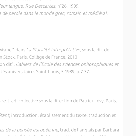
leur langue, Rue Descartes
, n°26, 1999.
e de parole dans le monde grec, romain et médiéval
,
ivisme
"
, dans
La Pluralité interprétative
, sous la dir. de
n Stock, Paris, Collège de France, 2010
'on dit",
Cahiers de l'École des sciences philosophiques et
ltés universitaires Saint-Louis, 5-1989, p.7-37.
ure
, trad. collective sous la direction de Patrick Lévy, Paris,
étant
, introduction, établissement du texte, traduction et
nes de la pensée européenne
, trad. de l'anglais par Barbara