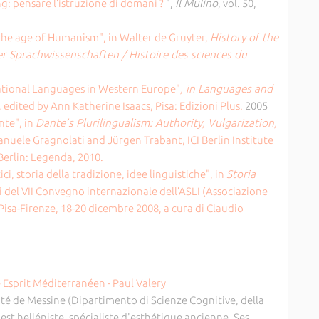
ng: pensare l’istruzione di domani ?
",
Il Mulino
, vol. 50,
n the age of Humanism", in Walter de Gruyter,
History of the
r Sprachwissenschaften / Histoire des sciences du
tional Languages in Western Europe"
, in Languages and
, edited by Ann Katherine Isaacs, Pisa: Edizioni Plus.
2005
nte", in
Dante’s Plurilingualism: Authority, Vulgarization,
nuele Gragnolati and Jürgen Trabant, ICI Berlin Institute
 Berlin: Legenda, 2010.
tici, storia della tradizione, idee linguistiche", in
Storia
ti del VII Convegno internazionale dell’ASLI (Associazione
, Pisa-Firenze, 18-20 dicembre 2008, a cura di Claudio
ité de Messine (Dipartimento di Scienze Cognitive, della
est helléniste, spécialiste d'esthétique ancienne. Ses