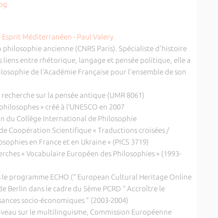
jpg
 philosophie ancienne (CNRS Paris). Spécialiste d'histoire
s liens entre rhétorique, langage et pensée politique, elle a
ilosophie de l'Académie Française pour l'ensemble de son
 recherche sur la pensée antique (UMR 8061)
philosophes » créé à l’UNESCO en 2007
n du Collège International de Philosophie
de Coopération Scientifique « Traductions croisées /
losophies en France et en Ukraine » (PICS 3719)
rches « Vocabulaire Européen des Philosophies » (1993-
s le programme ECHO (“ European Cultural Heritage Online
t de Berlin dans le cadre du 5ème PCRD “ Accroître le
sances socio-économiques ” (2003-2004)
niveau sur le multilinguisme, Commission Européenne