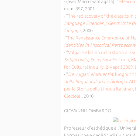
- (avec Marco Santagata), "
e-learni
num. 397, 2001
- "
The rediscovery of the classics i
Language Sciences / Geschichte de
langag
e
, 2000
-"
The Renaissance Emergence of Na
Identities in Historical Perspective
- "
Volgare e latino nella storia di Da
Subjectivity,
Ed by Sara Fortuna, Ma
for Cultural Inquiry, 2-4 april 2009,
- "
De vulgari eloquentia
: luoghi cri
della lingua italiana e filologia
. At
per la Storia della Lingua Italiana)
Ciociola,.
2010
GIOVANNI LOMBARDO
Professeur d'esthétique à l'Univers
Formazione e degli Studî Culturali) 