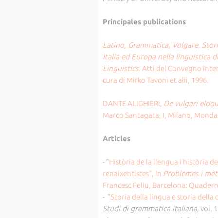
Principales publications
Latino, Grammatica, Volgare. Stor
Italia ed Europa nella linguistica
Linguistics.
Atti del Convegno inter
cura di Mirko Tavoni et alii, 1996.
DANTE ALIGHIERI,
De vulgari eloq
Marco Santagata, I, Milano, Mondado
Articles
- "
Història de la llengua i història d
renaixentistes", in
Problemes i mèto
Francesc Feliu, Barcelona: Quadern
- "
Storia della lingua e storia della
Studi di grammatica italiana
, vol. 