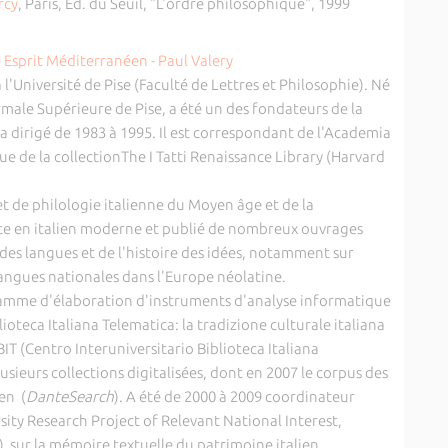
rcy
, Paris, Éd. du Seuil, "L'ordre philosophique", 1999
 l'Université de Pise (Faculté de Lettres et Philosophie). Né
rmale Supérieure de Pise, a été un des fondateurs de la
l a dirigé de 1983 à 1995. Il est correspondant de l'Academia
ue de la collectionThe I Tatti Renaissance Library (Harvard
et de philologie italienne du Moyen âge et de la
nte en italien moderne et publié de nombreux ouvrages
des langues et de l'histoire des idées, notamment sur
langues nationales dans l'Europe néolatine.
amme d'élaboration d'instruments d'analyse informatique
lioteca Italiana Telematica: la tradizione culturale italiana
BIT (Centro Interuniversitario Biblioteca Italiana
lusieurs collections digitalisées, dont en 2007 le corpus des
en (
DanteSearch
). A été de 2000 à 2009 coordinateur
sity Research Project of Relevant National Interest,
) sur la mémoire textuelle du patrimoine italien.