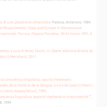
ia di una Questione Umanistica.
Padova, Antenore, 1984
 del Rinascimento / Italy and Europe in Renaissance
nazionale. Ferrara, Palazzo Paradiso, 20-24 marzo 1991. A
uentia
, a cura di Mirko Tavoni, in
Opere
, edizione diretta da
ri (I Meridiani), 2011.
e la consciència lingüística: apunts medievals i
des de la història de la llengua
, a cura de Sadurní Martí i
s Crema (Assaig Minor), 1995.
 coscienza linguistica: appunti medievali e rinascimentali
",
18, 1999