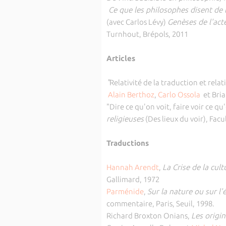
Ce que les philosophes disent de 
(avec Carlos Lévy)
Genèses de l'act
Turnhout, Brépols, 2011
Articles
"
Relativité de la traduction et relat
Alain Berthoz
,
Carlo Ossola
et Bria
"Dire ce qu'on voit, faire voir ce qu
religieuses
(Des lieux du voir), Facu
Traductions
Hannah Arendt
,
La Crise de la cult
Gallimard, 1972
Parménide
,
Sur la nature ou sur l'
commentaire, Paris, Seuil, 1998.
Richard Broxton Onians,
Les origi