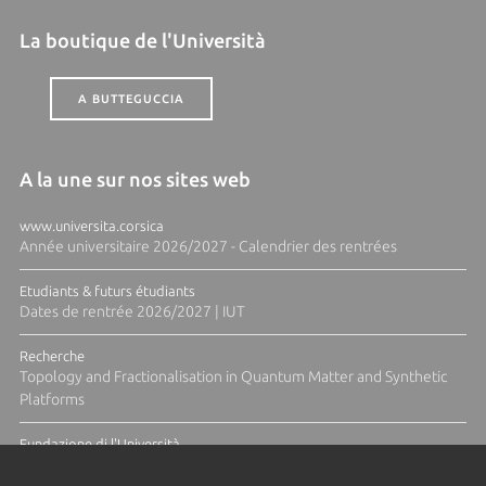
La boutique de l'Università
A BUTTEGUCCIA
A la une sur nos sites web
www.universita.corsica
Année universitaire 2026/2027 - Calendrier des rentrées
Etudiants & futurs étudiants
Dates de rentrée 2026/2027 | IUT
Recherche
Topology and Fractionalisation in Quantum Matter and Synthetic
Platforms
Fundazione di l'Università
Résidence Ange Tomasi "Lagune and Zeste" avec la photographe