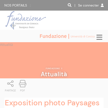
NOS PORTAILS :
| Se connecter
Fundazione |
Università di Corsica
Attualità
FUNDAZIONE
|
Attualità
PARTAGE
PDF
Exposition photo Paysages