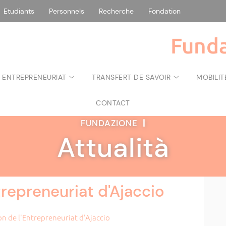
Etudiants
Personnels
Recherche
Fondation
Funda
 ENTREPRENEURIAT
TRANSFERT DE SAVOIR
MOBILIT
CONTACT
FUNDAZIONE
|
Attualità
trepreneuriat d'Ajaccio