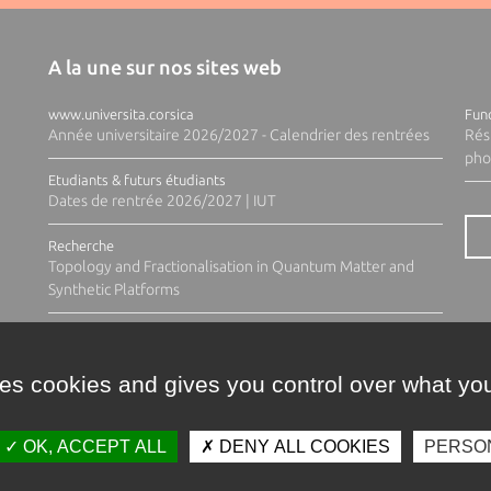
A la une sur nos sites web
www.universita.corsica
Fund
Année universitaire 2026/2027 - Calendrier des rentrées
Rés
pho
Etudiants & futurs étudiants
Dates de rentrée 2026/2027 | IUT
Recherche
Topology and Fractionalisation in Quantum Matter and
Synthetic Platforms
ses cookies and gives you control over what you
OK, ACCEPT ALL
DENY ALL COOKIES
PERSO
Contacts
Plan d'accès
Espace 