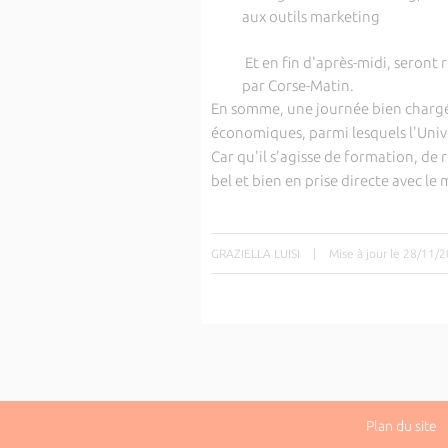
aux outils marketing
Et en fin d'après-midi, seront 
par Corse-Matin.
En somme, une journée bien chargé
économiques, parmi lesquels l'Univer
Car qu'il s'agisse de formation, de 
bel et bien en prise directe avec le
GRAZIELLA LUISI
|
Mise à jour le 28/11/
Plan du site
|