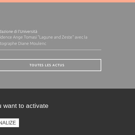
azione di l'Università
idence Ange Tomasi "Lagune and Zeste" avec la
tographe Diane Moulenc
TOUTES LES ACTUS
 want to activate
NALIZE
presse
Photothèque
Recrutement
Marchés publics
SE CONNECTER