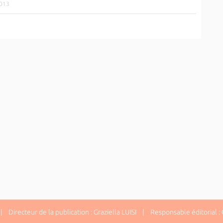
2013
 Directeur de la publication : Graziella LUISI | Responsable éditorial : G