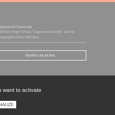
azione di l'Università
idence Ange Tomasi "Lagune and Zeste" avec la
tographe Diane Moulenc
TOUTES LES ACTUS
 want to activate
NALIZE
presse
Photothèque
Recrutement
Marchés publics
SE CONNECTER