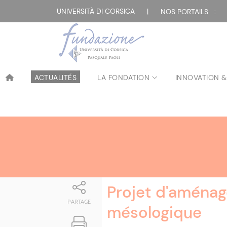
Attualità
UNIVERSITÀ DI CORSICA
|
NOS PORTAILS :
ACTUALITÉS
LA FONDATION
INNOVATION &
Projet d'aména
PARTAGE
mésologique