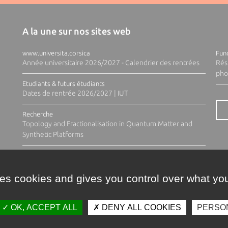
A la une sur nos sites web
www.universita.corsica
Fund
Année universitaire 2026/2027 - Calendrier des rentrées
Rés
pho
Etudiants & futurs étudiants
Dates de rentrée 2026/2027 | IUT
Recherche
Topology and Fractionalisation in Quantum Matter and
Synthetic Platforms
ses cookies and gives you control over what you
OK, ACCEPT ALL
DENY ALL COOKIES
PERSO
Contacts
Plan d'accès
Espace 