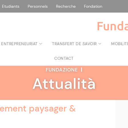
Etudiants
Personnels
Recherche
Fondation
Funda
 ENTREPRENEURIAT
TRANSFERT DE SAVOIR
MOBILIT
CONTACT
FUNDAZIONE
|
Attualità
gement paysager &