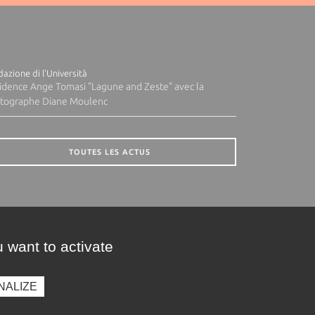
azione di l'Università
idence Ange Tomasi "Lagune and Zeste" avec la
tographe Diane Moulenc
TOUTES LES ACTUS
 want to activate
NALIZE
presse
Photothèque
Recrutement
Marchés publics
SE CONNECTER