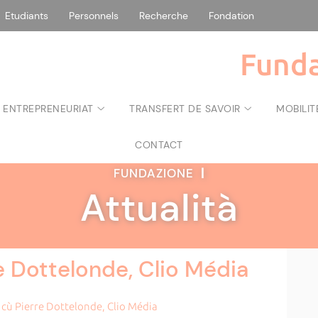
Etudiants
Personnels
Recherche
Fondation
Funda
 ENTREPRENEURIAT
TRANSFERT DE SAVOIR
MOBILIT
CONTACT
FUNDAZIONE
|
Attualità
e Dottelonde, Clio Média