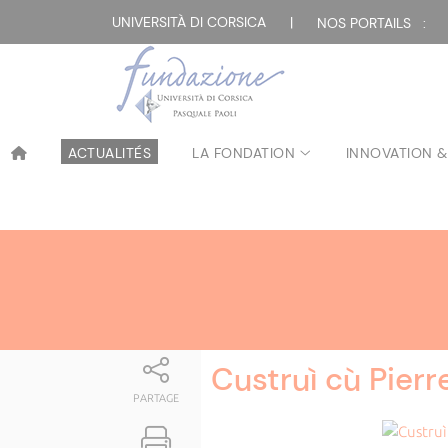
Attualità
UNIVERSITÀ DI CORSICA
|
NOS PORTAILS :
ACTUALITÉS
LA FONDATION
INNOVATION &
Custruì cù Pierr
PARTAGE