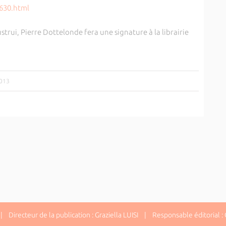
630.html
Custrui, Pierre Dottelonde fera une signature à la librairie
2013
 Directeur de la publication : Graziella LUISI | Responsable éditorial : G