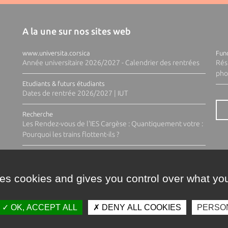
A la une sur nos sites web
www.universita.corsica
Fund
Année universitaire 2026/2027 - Calendrier des rentrées
Rés
pho
Etudiants & futurs étudiants
Dates de rentrée 2026/2027 | IUT
Recherche
Les Rendez-vous de l'IES Cargèse : Quantiquement votre :
Pourquoi les trains flottent-ils ?
ses cookies and gives you control over what you
OK, ACCEPT ALL
DENY ALL COOKIES
PERSO
Contacts
Plan d'accès
Espace 