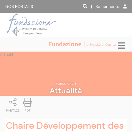
NOS PORTAILS :
| Se connecter
Fundazione |
Università di Corsica
Attualità
FUNDAZIONE
|
Attualità
PARTAGE
PDF
Chaire Développement des