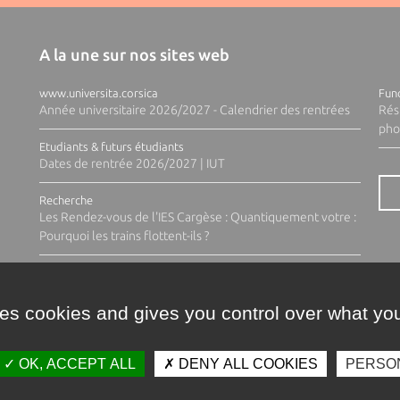
A la une sur nos sites web
www.universita.corsica
Fund
Année universitaire 2026/2027 - Calendrier des rentrées
Rés
pho
Etudiants & futurs étudiants
Dates de rentrée 2026/2027 | IUT
Recherche
Les Rendez-vous de l'IES Cargèse : Quantiquement votre :
Pourquoi les trains flottent-ils ?
ses cookies and gives you control over what you
OK, ACCEPT ALL
DENY ALL COOKIES
PERSO
Contacts
Plan d'accès
Espace 