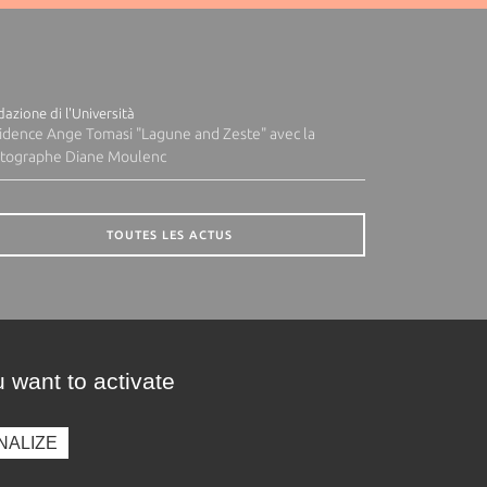
azione di l'Università
idence Ange Tomasi "Lagune and Zeste" avec la
tographe Diane Moulenc
TOUTES LES ACTUS
 want to activate
NALIZE
presse
Photothèque
Recrutement
Marchés publics
SE CONNECTER