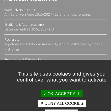
www.universita.corsica
Année universitaire 2026/2027 - Calendrier des rentrées
Etudiants & futurs étudiants
Dates de rentrée 2026/2027 | IUT
Recherche
Topology and Fractionalisation in Quantum Matter and Synthetic
Platforms
Fundazione di l'Università
Résidence Ange Tomasi "Lagune and Zeste" avec la photographe
Diane Moulenc
This site uses cookies and gives you
control over what you want to activate
TOUTES LES ACTUS
OK, ACCEPT ALL
DENY ALL COOKIES
Crédits et mentions légales