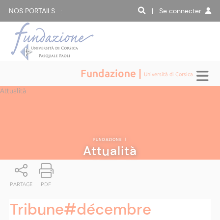
NOS PORTAILS :
| Se connecter
Fundazione |
Università di Corsica
Attualità
FUNDAZIONE
|
Attualità
PARTAGE
PDF
Tribune#décembre